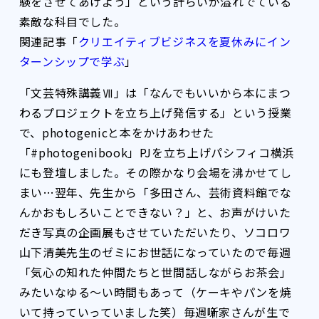
験をさせてあげよう」という計らいが溢れでている
素敵な科目でした。
関連記事「
クリエイティブビジネスを夏休みにイン
ターンシップで学ぶ
」
「文芸特殊講義Ⅶ」は「なんでもいいから本にまつ
わるプロジェクトを立ち上げ発信する」という授業
で、photogenicと本をかけあわせた
「#photogenibook」PJを立ち上げパシフィコ横浜
にも登壇しました。その際かなり会場を沸かせてし
まい…翌年、先生から「多田さん、芸術資料館でな
んかおもしろいことできない？」と、お声がけいた
だき写真の企画展もさせていただいたり、ソコロワ
山下清美先生のゼミにお世話になっていたので毎週
「気心の知れた仲間たちと世間話しながらお茶会」
みたいなゆる〜い時間もあって（ケーキやパンを焼
いて持っていっていました笑）毎週噺家さんが生で