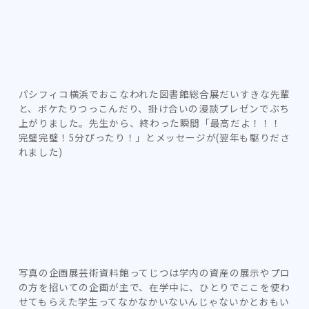
パシフィコ横浜でおこなわれた図書館総合展だいすきな先輩
と、ボケたりつっこんだり、掛け合いの漫談プレゼンでぶち
上がりました。先生から、終わった瞬間「最高だよ！！！
完璧完璧！5分ぴったり！」とメッセージが(翌年も駆りださ
れました)
写真の企画展芸術資料館ってじつは学内の資産の展示やプロ
の方を招いての企画が主で、在学中に、ひとりでここを使わ
せてもらえた学生ってなかなかいないんじゃないかとおもい