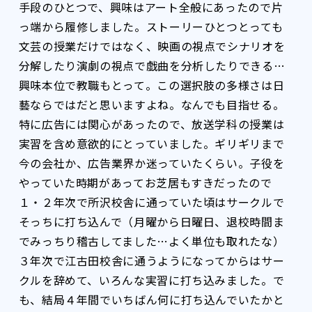
手段のひとつで、興味はアート全般にあったので片
っ端から履修しました。ストーリーひとつとっても
文芸の授業だけではなく、映画の視点でシナリオを
分解したり演劇の視点で戯曲を分析したりできる…
興味本位で教職もとって。この選択肢の多様さは日
藝ならではだと思いますよね。なんでも目指せる。
特に広告には関心があったので、放送学科の授業は
実習を含め意欲的にとっていました。ギリギリまで
今の会社か、広告業界か迷っていたくらい。子役を
やっていた時期があってお芝居もすきだったので
１・２年次で所沢校舎に通っていた頃はサークルで
そっちに打ち込んで（月曜から日曜日、退校時間ま
でみっちり稽古してました…よく単位も取れたな）
３年次で江古田校舎に通うようになってからはサー
クルを辞めて、いろんな実習に打ち込みました。で
も、結局４年間でいちばん何に打ち込んでいたかと