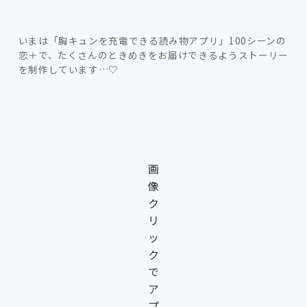
いまは「胸キュンを充電できる読み物アプリ」100シーンの
恋＋で、たくさんのときめきをお届けできるようストーリー
を制作しています…♡
画
像
ク
リ
ッ
ク
で
ア
プ