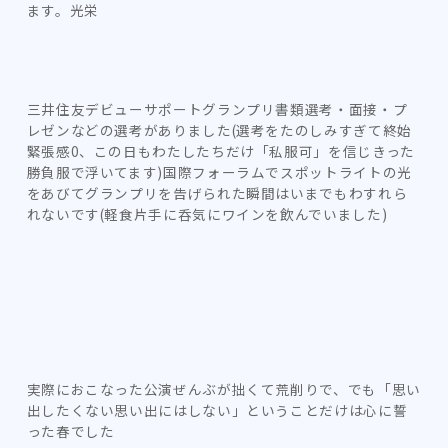
ます。光栄
三井住友デビューサポートグランプリ書類選考・面接・プ
レゼンなどの選考がありました(選考をたのしみすぎて終始
緊張感0、この日もわたしたちだけ「私服可」を信じきった
勝負服で浮いてます)国際フォーラムでスポットライトの光
をあびてグランプリを告げられた瞬間はいまでもわすれら
れないです(軽食片手に呑気にワインを飲んでいました)
実際におこなった公演ぜんぶが拙くて荒削りで、でも「思い
出したくない思い出にはしない」ということだけは心に誓
った春でした