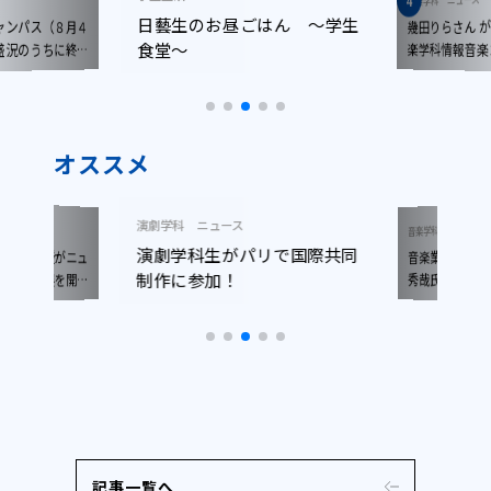
日藝生のお昼ごはん ～学生
ンパス（８月４
幾田りらさん 
食堂～
楽学科情報音
況のうちに終了
しました!!
オススメ
演劇学科
ニュース
ニュース
音楽学科
演劇学科生がパリで国際共同
音楽業界の最前
木准教授がニュ
制作に参加！
で写真展を開催
秀哉氏(YOAS
サー)による特
記事一覧へ