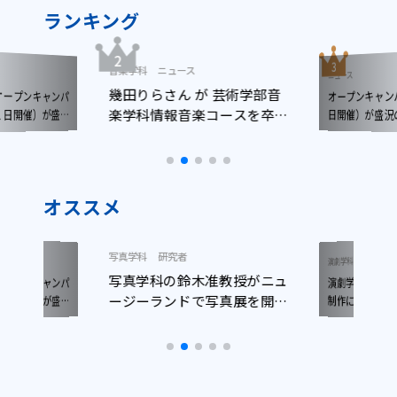
ランキング
ニュース
音楽学科
ニュース
幾田りらさん が 芸術学部音
オープンキャ
ープンキャンパ
楽学科情報音楽コースを卒業
日開催）が盛
日開催）が盛況
しました
了しました
しました!!
オススメ
写真学科
研究者
ニュース
演劇学科
写真学科の鈴木准教授がニュ
演劇学科生が
ープンキャンパ
ージーランドで写真展を開催
日開催）が盛況
制作に参加！
了しました
しました