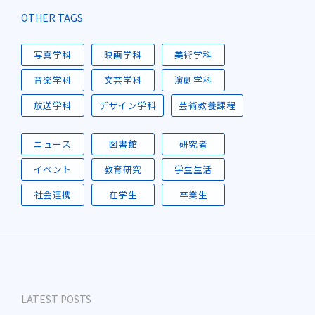
OTHER TAGS
写真学科
映画学科
美術学科
音楽学科
文芸学科
演劇学科
放送学科
デザイン学科
芸術教養課程
ニュース
図書館
研究者
イベント
教育研究
学生生活
社会連携
在学生
卒業生
LATEST POSTS