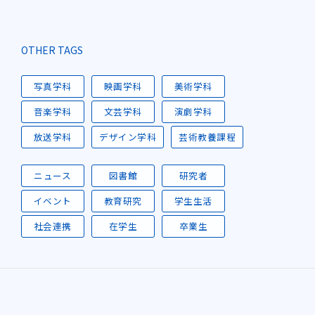
OTHER TAGS
写真学科
映画学科
美術学科
音楽学科
文芸学科
演劇学科
放送学科
デザイン学科
芸術教養課程
ニュース
図書館
研究者
イベント
教育研究
学生生活
社会連携
在学生
卒業生