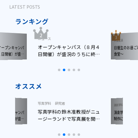
LATEST POSTS
ランキング
ニュース
学生生活
オープンキャンパス（８月４
日藝生のお昼
ープンキャンパ
日開催）が盛況のうちに終了
日開催）が盛況
食堂～
了しました
しました
オススメ
写真学科
研究者
ニュース
演劇学科
写真学科の鈴木准教授がニュ
演劇学科生が
ープンキャンパ
ージーランドで写真展を開催
日開催）が盛況
制作に参加！
了しました
しました