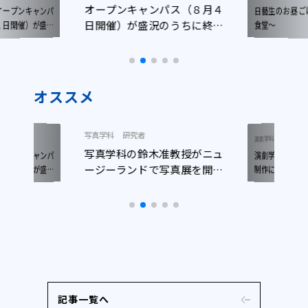
オープンキャンパス（８月４
日藝生のお昼
ープンキャンパ
日開催）が盛況のうちに終了
日開催）が盛況
食堂～
了しました
しました
オススメ
写真学科
研究者
ニュース
演劇学科
写真学科の鈴木准教授がニュ
演劇学科生が
ープンキャンパ
ージーランドで写真展を開催
日開催）が盛況
制作に参加！
了しました
しました
記事一覧へ