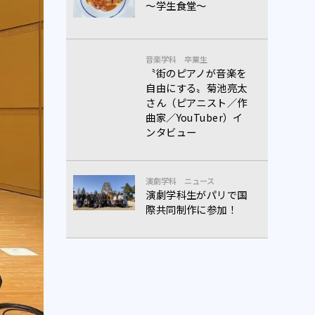
～学生食堂～
音楽学科
卒業生
〝街のピアノが音楽を
自由にする〟菊池亮太
さん（ピアニスト／作
曲家／YouTuber）イ
ンタビュー
演劇学科
ニュース
演劇学科生がパリで国
際共同制作に参加！