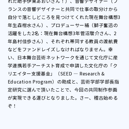
れた助手伊東あおいさん！）、音響デザイナー（フ
ランスの音響デザイナーと共同で仕事の取分けから
自分で落としどころを見つけてくれた現在舞台構想3
年生森柑水さん）、プロデューサー補（獅子奮迅の
活躍をした2名：現在舞台構想3年菅沼駿介さん、2
年島村佳歩さん）、それぞれ帯同する教員の渡航費
などをファンドレイズしなければなりません。幸
い、日本舞台芸術ネットワークを通じて文化庁に産
学連携若手アーチスト育成で申請した文化庁の「ク
リエイター支援基金」（SEED ― Research &
Education Program）の助成と、芸術学部学部長指
定研究に選んで頂いたことで、今回の共同制作参画
が実現できる運びとなりました。さー、稽古始める
ぞ！