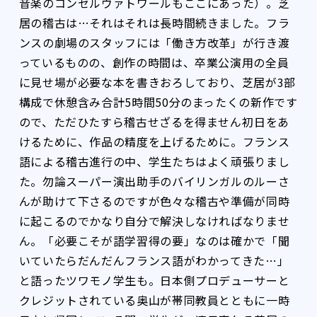
音楽のコンセルヴァトワールもここにあった）。芝
居の稽古は…それはそれは長時間続きました。フラ
ンスの劇場のスタッフには「働き方改革」が行き渡
っているものの、創作の時間は、卒業公演用の全員
に見せ場が必要な本を書きおろしており、芝居が3部
構成で休憩含み合計5時間50分のまったくの新作です
ので、ただひたすら稽古せざるを得ません――初日をあ
けるために、作品の精度を上げるために。フランス
語による稽古進行の中、学生たちはよく頑張りまし
た。勿論スーパー演出助手のバイリンガルのルーさ
んが助けて下さるのですが色々な稽古や準備が同時
に起こるのでかなり自分で解決しなければなりませ
ん。「必要こそが語学習得の要」なのは確かで「聞
いていたらだんだんフランス語がわかってきた…」
と語ったツワモノ学生も。日本側プロデューサーと
クレジットされている奥山が帯同教員とともに一時