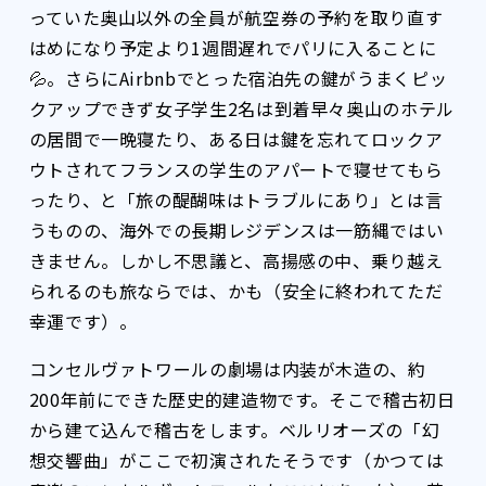
っていた奥山以外の全員が航空券の予約を取り直す
はめになり予定より1週間遅れでパリに入ることに
💦。さらにAirbnbでとった宿泊先の鍵がうまくピッ
クアップできず女子学生2名は到着早々奥山のホテル
の居間で一晩寝たり、ある日は鍵を忘れてロックア
ウトされてフランスの学生のアパートで寝せてもら
ったり、と「旅の醍醐味はトラブルにあり」とは言
うものの、海外での長期レジデンスは一筋縄ではい
きません。しかし不思議と、高揚感の中、乗り越え
られるのも旅ならでは、かも（安全に終われてただ
幸運です）。
コンセルヴァトワールの劇場は内装が木造の、約
200年前にできた歴史的建造物です。そこで稽古初日
から建て込んで稽古をします。ベルリオーズの「幻
想交響曲」がここで初演されたそうです（かつては