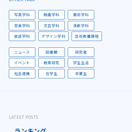
写真学科
映画学科
美術学科
音楽学科
文芸学科
演劇学科
放送学科
デザイン学科
芸術教養課程
ニュース
図書館
研究者
イベント
教育研究
学生生活
社会連携
在学生
卒業生
LATEST POSTS
ランキング