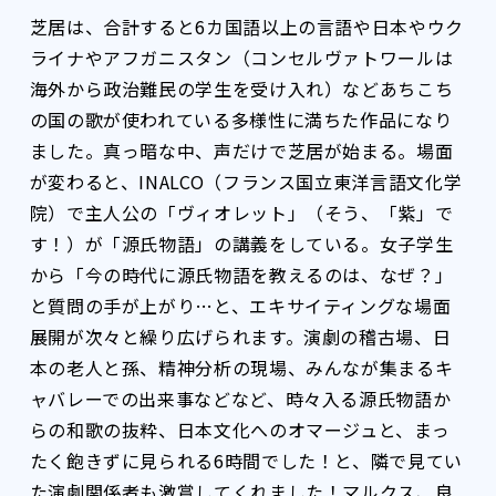
芝居は、合計すると6カ国語以上の言語や日本やウク
ライナやアフガニスタン（コンセルヴァトワールは
海外から政治難民の学生を受け入れ）などあちこち
の国の歌が使われている多様性に満ちた作品になり
ました。真っ暗な中、声だけで芝居が始まる。場面
が変わると、INALCO（フランス国立東洋言語文化学
院）で主人公の「ヴィオレット」（そう、「紫」で
す！）が「源氏物語」の講義をしている。女子学生
から「今の時代に源氏物語を教えるのは、なぜ？」
と質問の手が上がり…と、エキサイティングな場面
展開が次々と繰り広げられます。演劇の稽古場、日
本の老人と孫、精神分析の現場、みんなが集まるキ
ャバレーでの出来事などなど、時々入る源氏物語か
らの和歌の抜粋、日本文化へのオマージュと、まっ
たく飽きずに見られる6時間でした！と、隣で見てい
た演劇関係者も激賞してくれました！マルクス、良