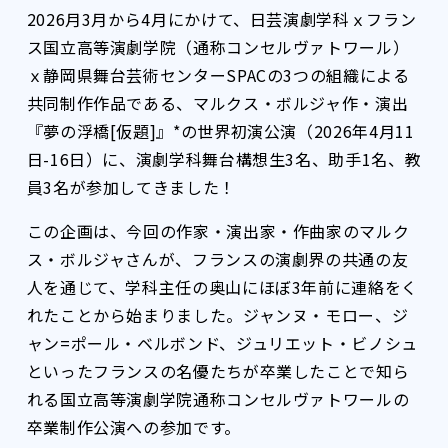
2026月3月から4月にかけて、日芸演劇学科ｘフラン
ス国立高等演劇学院（通称コンセルヴァトワール）
ｘ静岡県舞台芸術センターSPACの3つの組織による
共同制作作品である、マルクス・ボルジャ作・演出
『夢の浮橋[仮題]』*の世界初演公演（2026年4月11
日-16日）に、演劇学科舞台構想生3名、助手1名、教
員3名が参加してきました！
この企画は、今回の作家・演出家・作曲家のマルク
ス・ボルジャさんが、フランスの演劇界の共通の友
人を通じて、学科主任の奥山にほぼ3年前に連絡をく
れたことから始まりました。ジャンヌ・モロー、ジ
ャン=ポール・ベルボンド、ジュリエット・ビノシュ
といったフランスの名優たちが卒業したことで知ら
れる国立高等演劇学院通称コンセルヴァトワールの
卒業制作公演への参加です。