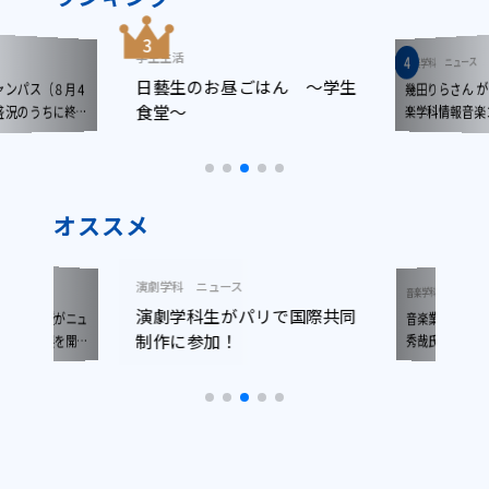
学生生活
ニュース
音楽学科
日藝生のお昼ごはん ～学生
ンパス（８月４
幾田りらさん 
食堂～
楽学科情報音
況のうちに終了
しました!!
オススメ
演劇学科
ニュース
ニュース
音楽学科
演劇学科生がパリで国際共同
音楽業界の最前
木准教授がニュ
制作に参加！
で写真展を開催
秀哉氏(YOAS
サー)による特