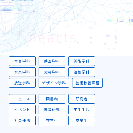
写真学科
映画学科
美術学科
音楽学科
文芸学科
演劇学科
放送学科
デザイン学科
芸術教養課程
ニュース
図書館
研究者
イベント
教育研究
学生生活
社会連携
在学生
卒業生