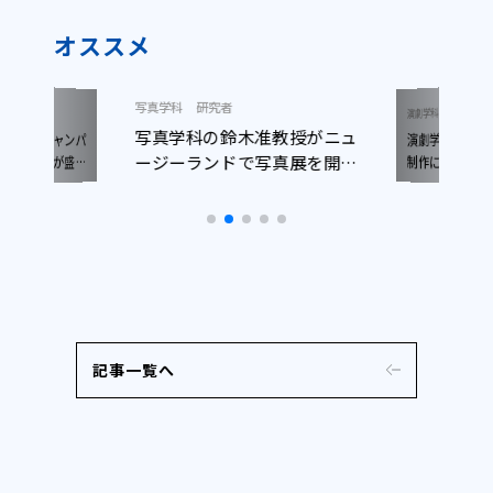
オススメ
写真学科
研究者
ニュース
演劇学科
写真学科の鈴木准教授がニュ
演劇学科生が
ープンキャンパ
ージーランドで写真展を開催
日開催）が盛況
制作に参加！
了しました
しました
記事一覧へ