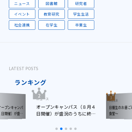
ニュース
図書館
研究者
イベント
教育研究
学生生活
社会連携
在学生
卒業生
LATEST POSTS
ランキング
ニュース
学生生活
オープンキャンパス（８月４
日藝生のお昼
ープンキャンパ
日開催）が盛況のうちに終了
日開催）が盛況
食堂～
了しました
しました