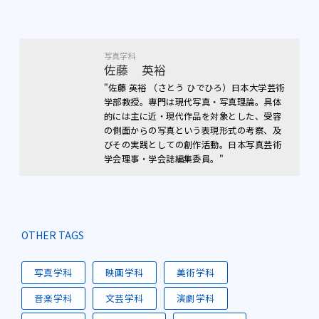
写真学科
佐藤 英裕
"佐藤 英裕 （さとう ひでひろ）日本大学芸術
学部教授。専門は現代写真・写真理論。具体
的には主に近・現代作品を対象とした、受容
の側面からの写真という表現形式の考察、及
びその実践としての創作活動。日本写真芸術
学会理事・学会誌編集委員。"
OTHER TAGS
写真学科
映画学科
美術学科
音楽学科
文芸学科
演劇学科