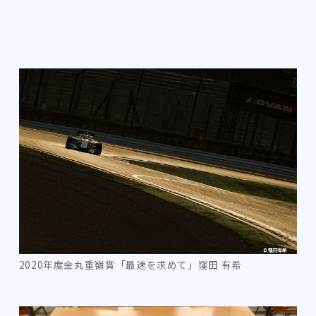
2020年度金丸重嶺賞「最速を求めて」窪田 有希