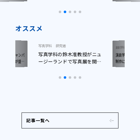
了しました
しました
オススメ
写真学科
研究者
ニュース
演劇学科
写真学科の鈴木准教授がニュ
演劇学科生が
ープンキャンパ
ージーランドで写真展を開催
日開催）が盛況
制作に参加！
了しました
しました
記事一覧へ