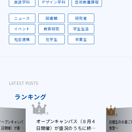
放送学科
デザイン学科
芸術教養課程
ニュース
図書館
研究者
イベント
教育研究
学生生活
社会連携
在学生
卒業生
LATEST POSTS
ランキング
ニュース
学生生活
オープンキャンパス（８月４
日藝生のお昼
ープンキャンパ
日開催）が盛況のうちに終了
日開催）が盛況
食堂～