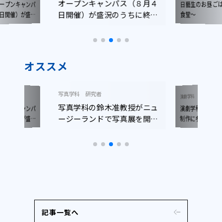
日藝生のお昼ごはん ～学生
ャンパス（８月４
幾田りらさん 
食堂～
盛況のうちに終了
楽学科情報音
しました!!
オススメ
ニュース
演劇学科
者
ニュース
音楽学科
演劇学科生がパリで国際共同
鈴木准教授がニュ
音楽業界の最前
制作に参加！
ドで写真展を開催
秀哉氏(YOAS
サー)による
記事一覧へ