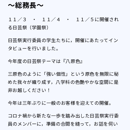
～総務長～
１１／３ ・ １１／４ ・ １１／５に開催され
る日芸祭（学園祭）
日芸祭実行委員の学生たちに，開催にあたってイン
タビューを行いました。
今年度の日芸祭テーマは『八原色』
三原色のように「強い個性」という原色を無限に秘
めた我々が織り成す，八学科の色艶やかな空間に是
非お越しください！
今年は三年ぶりに一般のお客様を迎えての開催。
コロナ禍から新たな一歩を踏み出した日芸祭実行委
員のメンバーに，準備の合間を縫って，お話を伺い