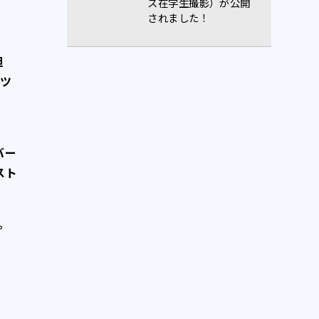
ス在学生撮影）が公開
されました！
担
ーツ
K
バー
スト
。