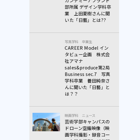
カンデミーナブランド
部所属 デザイン学科卒
業 上田夏樹さんに聞
いた「日藝」とは??
写真学科
卒業生
CAREER Model イン
タビュー企画 株式会
社アマナ
sales&produce第2局
Business sec.7 写真
学科卒業 養田純奈さ
んに聞いた「日藝」と
は？？
映画学科
ニュース
芸術学部キャンパスの
ドローン空撮映像（映
画学科撮影・録音コー