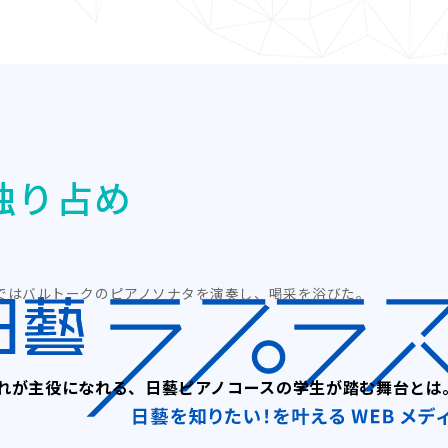
独り占め
ではバルトークのピアノソナタを演奏し、喝采を浴びた。
れが主役になれる、日藝ピアノコースの学生が踏む舞台とは