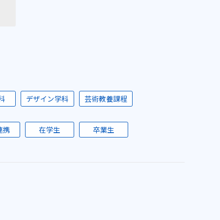
科
デザイン学科
芸術教養課程
連携
在学生
卒業生