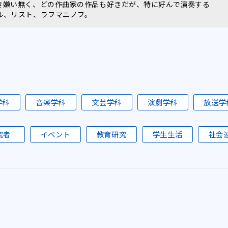
き嫌い無く、どの作曲家の作品も好きだが、特に好んで演奏する
ル、リスト、ラフマニノフ。
学科
音楽学科
文芸学科
演劇学科
放送学
究者
イベント
教育研究
学生生活
社会