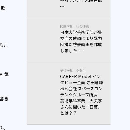
やってきた！木曜日編
～
が照
映画学科
社会連携
日本大学芸術学部が警
す。
視庁の依頼により暴力
団排除啓蒙動画を作成
るこ
しました！！
美術学科
卒業生
も気
CAREER Model イン
タビュー企画 寺田倉庫
株式会社 スペースコン
テンツグループ所属
響き
美術学科卒業 大矢享
さんに聞いた「日藝」
とは？？
れ、