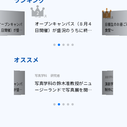
ニュース
学生生活
オープンキャンパス（８月４
日藝生のお昼
ープンキャンパ
日開催）が盛況のうちに終了
日開催）が盛況
食堂～
了しました
しました
オススメ
写真学科
研究者
ニュース
演劇学科
写真学科の鈴木准教授がニュ
演劇学科生が
ープンキャンパ
ージーランドで写真展を開催
日開催）が盛況
制作に参加！
了しました
しました