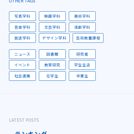
OTHER TAGS
写真学科
映画学科
美術学科
音楽学科
文芸学科
演劇学科
放送学科
デザイン学科
芸術教養課程
ニュース
図書館
研究者
イベント
教育研究
学生生活
社会連携
在学生
卒業生
LATEST POSTS
ランキング