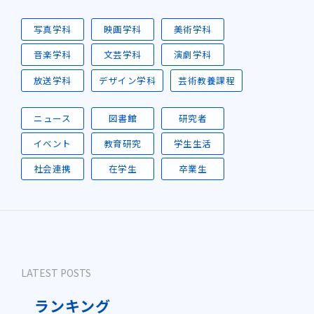
写真学科
映画学科
美術学科
音楽学科
文芸学科
演劇学科
放送学科
デザイン学科
芸術教養課程
ニュース
図書館
研究者
イベント
教育研究
学生生活
社会連携
在学生
卒業生
LATEST POSTS
ランキング