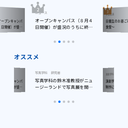
ニュース
学生生活
オープンキャンパス（８月４
日藝生のお昼
ープンキャンパ
日開催）が盛況のうちに終了
日開催）が盛況
食堂～
了しました
しました
オススメ
写真学科
研究者
ニュース
演劇学科
写真学科の鈴木准教授がニュ
演劇学科生が
ープンキャンパ
ージーランドで写真展を開催
日開催）が盛況
制作に参加！
了しました
しました