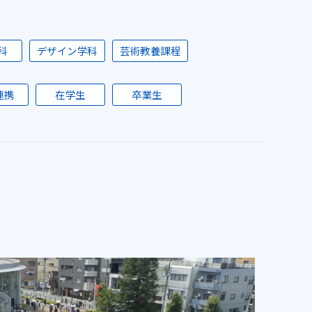
科
デザイン学科
芸術教養課程
連携
在学生
卒業生