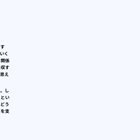
です
いく
は関係
吸収す
思え
す。し
生とい
。どう
生を支