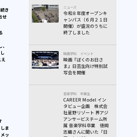
ニュース
の続き
令和８年度オープンキ
出せ
ャンパス（６月２１日
開催）が盛況のうちに
終了しました
る
し、
嬉し
映画学科
イベント
見え
映画『ぼくのお日さ
ま』日芸生向け特別試
写会を開催
音楽学科
卒業生
CAREER Model イン
タビュー企画 株式会
社星野リゾート 界アジ
アンサービスチーム所
す
属 音楽学科卒業 徳岡
てしま
志織さんに聞いた「日
たメッ