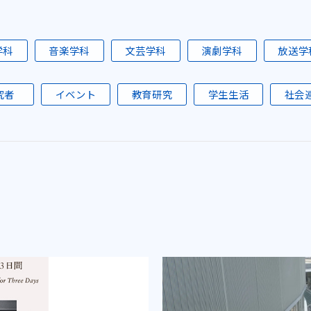
学科
音楽学科
文芸学科
演劇学科
放送学
究者
イベント
教育研究
学生生活
社会