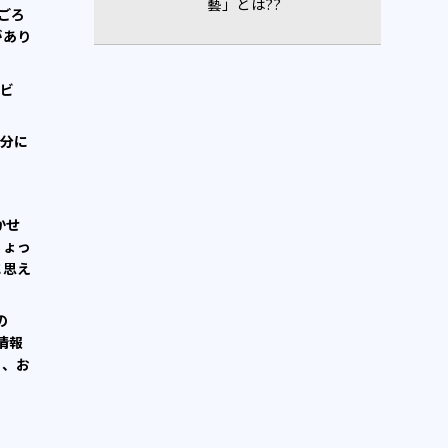
藝」とは??
ごろ
があり
ビ
分に
かせ
ちょっ
に思え
の
情報
も、お