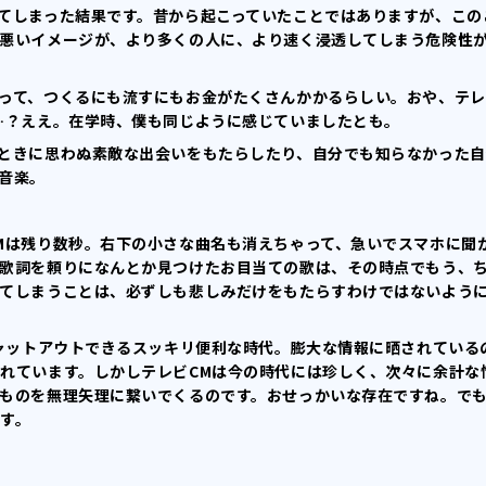
てしまった結果です。昔から起こっていたことではありますが、この
悪いイメージが、より多くの人に、より速く浸透してしまう危険性
って、つくるにも流すにもお金がたくさんかかるらしい。おや、テレ
…？ええ。在学時、僕も同じように感じていましたとも。
ときに思わぬ素敵な出会いをもたらしたり、自分でも知らなかった自
音楽。
Mは残り数秒。右下の小さな曲名も消えちゃって、急いでスマホに聞
歌詞を頼りになんとか見つけたお目当ての歌は、その時点でもう、
てしまうことは、必ずしも悲しみだけをもたらすわけではないよう
シャットアウトできるスッキリ便利な時代。膨大な情報に晒されている
れています。しかしテレビCMは今の時代には珍しく、次々に余計な
ものを無理矢理に繋いでくるのです。おせっかいな存在ですね。で
す。