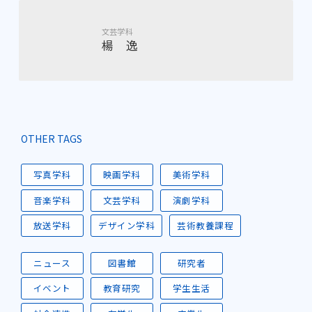
文芸学科
楊 逸
OTHER TAGS
写真学科
映画学科
美術学科
音楽学科
文芸学科
演劇学科
放送学科
デザイン学科
芸術教養課程
ニュース
図書館
研究者
イベント
教育研究
学生生活