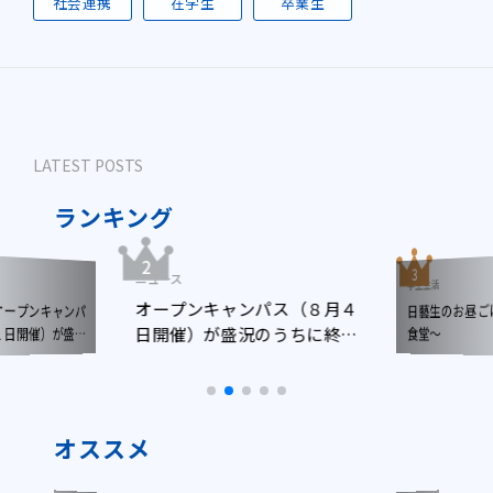
社会連携
在学生
卒業生
LATEST POSTS
ランキング
ニュース
学生生活
オープンキャンパス（８月４
日藝生のお昼
ープンキャンパ
日開催）が盛況のうちに終了
日開催）が盛況
食堂～
了しました
しました
オススメ