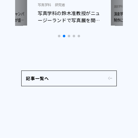
写真学科
研究者
ニュース
演劇学科
写真学科の鈴木准教授がニュ
演劇学科生が
ープンキャンパ
ージーランドで写真展を開催
日開催）が盛況
制作に参加！
了しました
しました
記事一覧へ