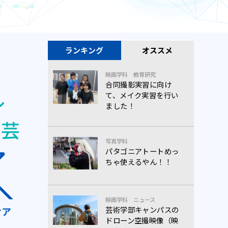
ランキング
オススメ
映画学科
教育研究
合同撮影実習に向け
ル
て、メイク実習を行い
ました！
に芸
写真学科
パタゴニアトートめっ
ちゃ使えるやん！！
映画学科
ニュース
芸術学部キャンパスの
ドローン空撮映像（映