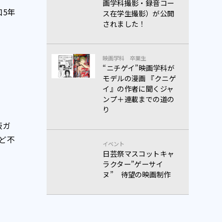
画学科撮影・録音コー
5年
ス在学生撮影）が公開
されました！
映画学科
卒業生
“ニチゲイ”映画学科が
モデルの漫画 『クニゲ
イ』の作者に聞くジャ
ンプ＋連載までの道の
り
板ガ
ど不
イベント
日芸祭マスコットキャ
ラクター”ゲーサイ
ヌ” 待望の映画制作