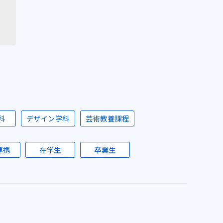
科
デザイン学科
芸術教養課程
連携
在学生
卒業生