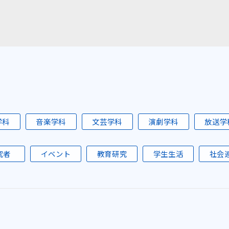
学科
音楽学科
文芸学科
演劇学科
放送学
究者
イベント
教育研究
学生生活
社会