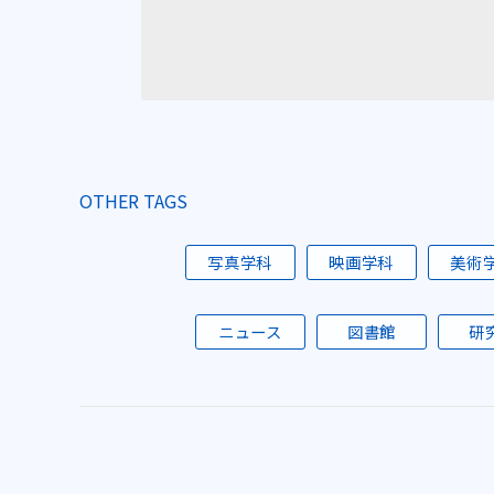
OTHER TAGS
写真学科
映画学科
美術
ニュース
図書館
研