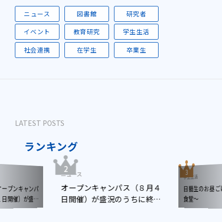
ニュース
図書館
研究者
イベント
教育研究
学生生活
社会連携
在学生
卒業生
LATEST POSTS
ランキング
ニュース
学生生活
オープンキャンパス（８月４
日藝生のお昼
ープンキャンパ
日開催）が盛況のうちに終了
日開催）が盛況
食堂～
了しました
しました