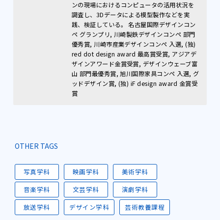
ンの現場におけるコンピュータの活用状況を
調査し、3Dデータによる模型製作などを実
践、検証している。 名古屋国際デザインコン
ペ グランプリ, 川崎製鉄デザインコンペ 部門
優秀賞, 川崎市産業デザインコンペ 入選, (独)
red dot design award 最高賞受賞, アジアデ
ザインアワード金賞受賞, デザインウェーブ富
山 部門最優秀賞, 旭川国際家具コンペ 入選, グ
ッドデザイン賞, (独) iF design award 金賞受
賞
OTHER TAGS
写真学科
映画学科
美術学科
音楽学科
文芸学科
演劇学科
放送学科
デザイン学科
芸術教養課程