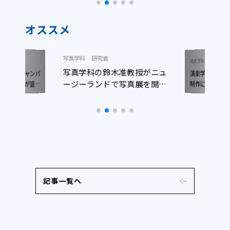
オススメ
写真学科
研究者
ニュース
演劇学科
写真学科の鈴木准教授がニュ
演劇学科生が
ープンキャンパ
ージーランドで写真展を開催
日開催）が盛況
制作に参加！
了しました
しました
記事一覧へ