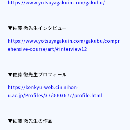
https://www.yotsuyagakuin.com/gakubu/
▼佐藤 徹先生インタビュー
https://www.yotsuyagakuin.com/gakubu/compr
ehensive-course/art/#interview12
▼佐藤 徹先生プロフィール
https://kenkyu-web.cin.nihon-
u.ac.jp/Profiles/37/0003677/profile.html
▼佐藤 徹先生の作品