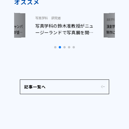
オススメ
写真学科
研究者
ニュース
演劇学科
写真学科の鈴木准教授がニュ
演劇学科生が
ープンキャンパ
ージーランドで写真展を開催
日開催）が盛況
制作に参加！
了しました
しました
記事一覧へ