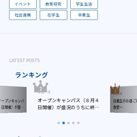
イベント
教育研究
学生生活
社会連携
在学生
卒業生
LATEST POSTS
ランキング
ニュース
学生生活
オープンキャンパス（８月４
日藝生のお昼
ープンキャンパ
日開催）が盛況のうちに終了
日開催）が盛況
食堂～
了しました
しました