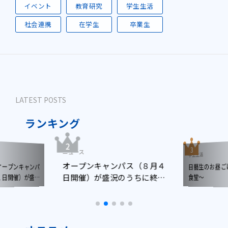
イベント
教育研究
学生生活
社会連携
在学生
卒業生
LATEST POSTS
ランキング
ニュース
学生生活
オープンキャンパス（８月４
日藝生のお昼ごはん 
ャンパ
日開催）が盛況のうちに終了
が盛況
食堂～
しました