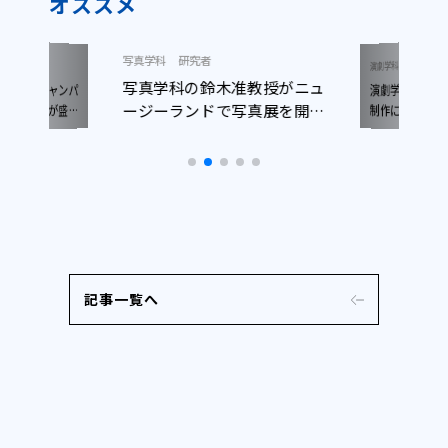
オススメ
写真学科
研究者
ニュース
演劇学科
写真学科の鈴木准教授がニュ
演劇学科生がパリで
キャンパ
ージーランドで写真展を開催
）が盛況
制作に参加！
た
しました
記事一覧へ