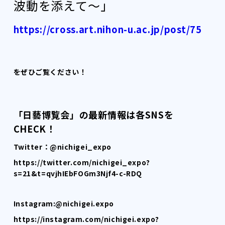
波動を添えて〜」
https://cross.art.nihon-u.ac.jp/post/75
をぜひご覧ください！
「日藝博覧会」の最新情報は各SNSを
CHECK！
Twitter：@nichigei_expo
https://twitter.com/nichigei_expo?
s=21&t=qvjhIEbFOGm3Njf4-c-RDQ
Instagram:@nichigei.expo
https://instagram.com/nichigei.expo?