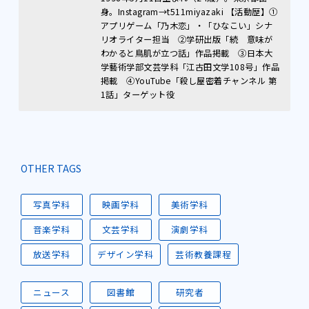
身。Instagram→t511miyazaki 【活動歴】①
アプリゲーム「乃木恋」・「ひなこい」シナ
リオライター担当 ②学研出版「続 意味が
わかると鳥肌が立つ話」作品掲載 ③日本大
学藝術学部文芸学科「江古田文学108号」作品
掲載 ④YouTube「殺し屋密着チャンネル 第
1話」ターゲット役
OTHER TAGS
写真学科
映画学科
美術学科
音楽学科
文芸学科
演劇学科
放送学科
デザイン学科
芸術教養課程
ニュース
図書館
研究者