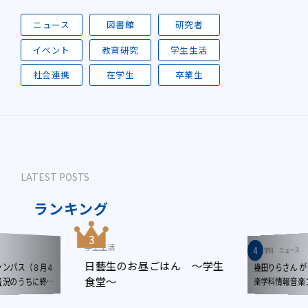
ニュース
図書館
研究者
イベント
教育研究
学生生活
社会連携
在学生
卒業生
LATEST POSTS
ランキング
学生生活
ニュース
音楽学科
日藝生のお昼ごはん ～学生
ンパス（８月４
幾田りらさん 
食堂～
楽学科情報音
況のうちに終了
しました!!