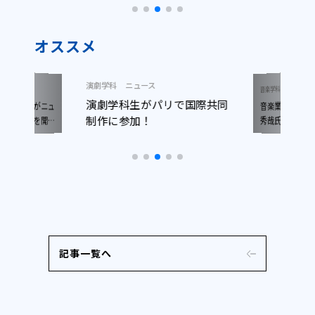
オススメ
演劇学科
ニュース
ニュース
音楽学科
演劇学科生がパリで国際共同
音楽業界の最前
木准教授がニュ
制作に参加！
で写真展を開催
秀哉氏(YOAS
サー)による特
記事一覧へ