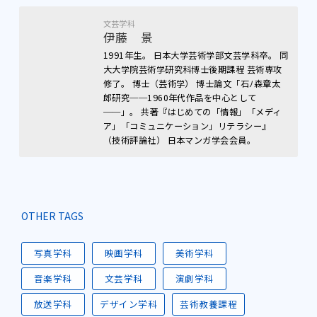
文芸学科
伊藤 景
1991年生。 日本大学芸術学部文芸学科卒。 同
大大学院芸術学研究科博士後期課程 芸術専攻
修了。 博士（芸術学） 博士論文「石ﾉ森章太
郎研究──1960年代作品を中心として
──」。 共著『はじめての「情報」「メディ
ア」「コミュニケーション」リテラシー』
（技術評論社） 日本マンガ学会会員。
OTHER TAGS
写真学科
映画学科
美術学科
音楽学科
文芸学科
演劇学科
放送学科
デザイン学科
芸術教養課程