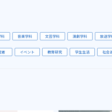
学科
音楽学科
文芸学科
演劇学科
放送学
究者
イベント
教育研究
学生生活
社会