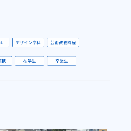
科
デザイン学科
芸術教養課程
連携
在学生
卒業生