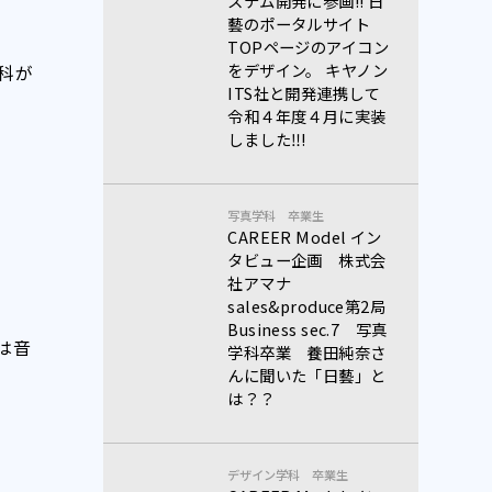
ステム開発に参画!! 日
藝のポータルサイト
TOPページのアイコン
をデザイン。 キヤノン
科が
ITS社と開発連携して
令和４年度４月に実装
しました‼!
写真学科
卒業生
CAREER Model イン
タビュー企画 株式会
社アマナ
sales&produce第2局
Business sec.7 写真
は音
学科卒業 養田純奈さ
んに聞いた「日藝」と
は？？
デザイン学科
卒業生