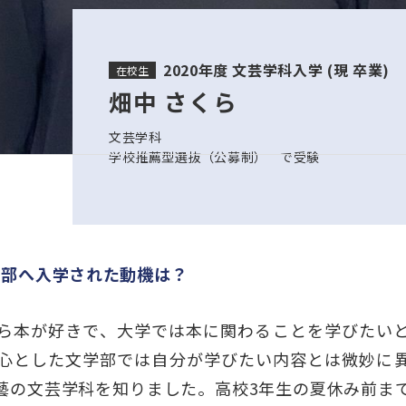
2020年度 文芸学科入学 (現 卒業)
在校生
畑中 さくら
文芸学科
学校推薦型選抜（公募制） で受験
学部へ入学された動機は？
ら本が好きで、大学では本に関わることを学びたい
心とした文学部では自分が学びたい内容とは微妙に
藝の文芸学科を知りました。高校3年生の夏休み前ま