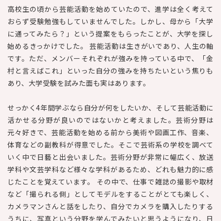
高校生の頃から芸能活動を始めていたので、進学は全く考えて
おらず受験勉強もしていませんでした。しかし、母から「大学
に通ってみたら？」という提案をもらったことが、大学を探し
始めるきっかけでした。 芸能活動は生きがいであり、人生の軸
です。ただ、メンバーそれぞれが強みを持っている中で、「金
村と言えばこれ」といった自分の強みを持ちたいという焦りも
あり、大学受験を試みた面も実はあります。
せっかく4年間学ぶなら自分が何をしたいか、そして芸能活動に
活かせる分野が良いのではないかと考えました。芸術分野は
元々好きで、芸能活動を始める前から美術や図画工作、音楽、
体育などの副教科が得意でした。そこで芸術系の学校を調べて
いく中で日藝と出会いました。芸術分野が非常に幅広く、放送
学科や文芸学科など様々な学科があるため、どれも魅力的に感
じたことを覚えています。 その中で、仕事で雑誌の撮影や取材
など「撮られる側」としてモデルをすることがとても楽しく、
カメラマンさんと話をしたり、自分でカメラを購入したりする
うちに、写真という分野を学んでみたいと思うようになり、日