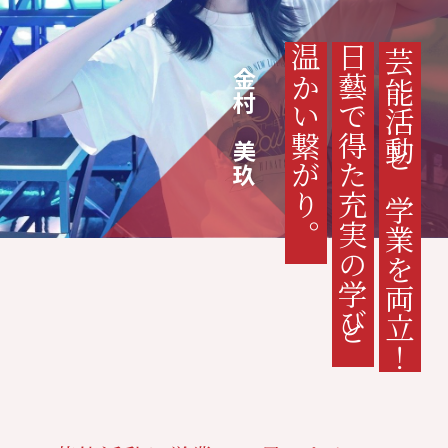
温かい繋がり。
日藝で得た充実の学びと
芸能活動と学業を両立！
金村 美玖