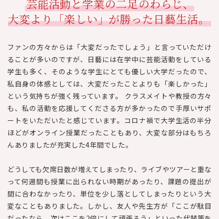
芸能活動と学業の二足のわらじ、
大変より「楽しい」が勝った日藝生活。
ファンの方々からは「大変だったでしょう」と言っていただけ
ることが多いのですが、日藝には在学中に芸能活動をしている
学生も多く、そのような学生にとても優しい大学だったので、
私自身の体感としては、大変だったことよりも「楽しかった」
という気持ちが強く残っています。 クラスメイトや教授の方々
も、私の活動を応援してくださる方が多かったので手厚いサポ
ートをいただいたと感じています。コロナ禍で大学生活の半分
ほどがオンライン授業だったこともあり、大変な部分はもちろ
んありましたが充実した4年間でした。
どうしても欠席日数が増えてしまったり、ライブやツアーと重な
って何週間も授業に出られない時期があったり、課題の提出が
間に合わなかったり、単位を少し落としてしまったりという大
変なこともありました。しかし、友人や先生方が「ここが駄目
だったなら、次はここを2倍にして頑張ろう」といった代替策を