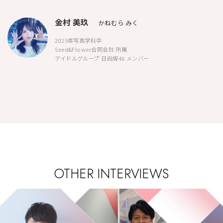
金村 美玖
かねむら みく
2025年写真学科卒
Seed&Flower合同会社 所属
アイドルグループ 日向坂46 メンバー
OTHER INTERVIEWS