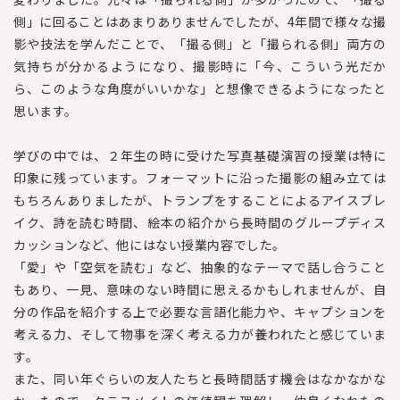
側」に回ることはあまりありませんでしたが、4年間で様々な撮
影や技法を学んだことで、「撮る側」と「撮られる側」両方の
気持ちが分かるようになり、撮影時に「今、こういう光だか
ら、このような角度がいいかな」と想像できるようになったと
思います。
学びの中では、２年生の時に受けた写真基礎演習の授業は特に
印象に残っています。フォーマットに沿った撮影の組み立ては
もちろんありましたが、トランプをすることによるアイスブレ
イク、詩を読む時間、絵本の紹介から長時間のグループディス
カッションなど、他にはない授業内容でした。
「愛」や「空気を読む」など、抽象的なテーマで話し合うこと
もあり、一見、意味のない時間に思えるかもしれませんが、自
分の作品を紹介する上で必要な言語化能力や、キャプションを
考える力、そして物事を深く考える力が養われたと感じていま
す。
また、同い年ぐらいの友人たちと長時間話す機会はなかなかな