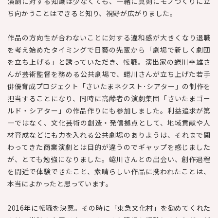
演劇に対する知識は少なくても、一緒に真剣にモノづくりに立
ち向かうことはできると知り、視野が広がりました。
作品の方向性が合わないことに対する違和感が大きくなり退職
を考え始めたタイミングで日藝の先輩から「劇場で新しく劇団
を立ち上げる」と誘っていただき、転職。演出家の蜷川幸雄さ
んが芸術監督を務める公共劇場で、蜷川さんが立ち上げた若手
俳優育成プロジェクト「さいたまネクスト･シアター」の制作を
担当することになり、同時に高齢者の演劇集団「さいたまゴー
ルド・シアター」の作品作りにも参加しました。利益追求が第
一ではなく、文化芸術の創造・発信拠点として、地域貢献や人
材育成などにも力を入れる公共劇場のありようは、それまで関
わってきた商業演劇とは目的が違うのでギャップを感じました
が、とても勉強になりました。蜷川さんとの出会い、創作過程
を間近で体験できたこと、素晴らしい作品に携われたことは、
本当によかったと思っています。
2016年に転職を決意。その時に「東急文化村」を勧めてくれた