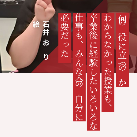
必要だった
仕事も、みんな今の自分に
卒業後に経験したいろいろな
わからなかった授業も、
何の役に立つのか
絵
石
井
お
り