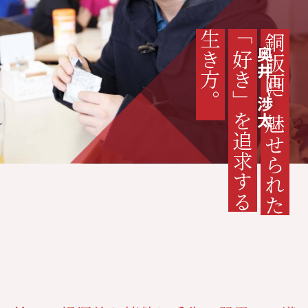
生き方。
「好き」を追求する
銅版画に魅せられた
奥井 渉太