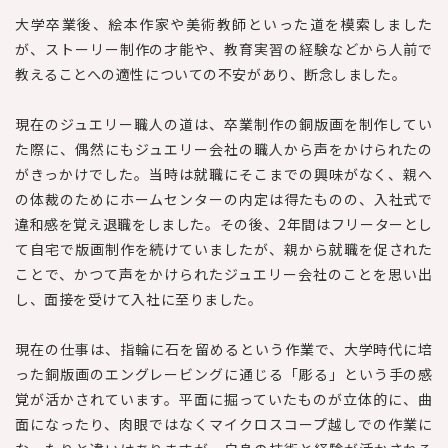
大学卒業後、絵本作家や美術教師といった道を模索しました
が、ストーリー制作の才能や、教育実習の経験などから人前で
教えることへの適性についての不安があり、断念しました。
現在のジュエリー職人の道は、卒業制作の銅版画を制作してい
た際に、偶然にもジュエリー会社の職人から声をかけられたの
がきっかけでした。当時は就職にそこまでの興味がなく、親へ
の体裁のためにホームセンターの内定は得たものの、入社式で
違和感を覚え退職をしました。その後、2年間はフリーターとし
て自宅で版画制作を続けていましたが、親から就職を促された
ことで、かつて声をかけられたジュエリー会社のことを思い出
し、面接を受けて入社に至りました。
現在の仕事は、指輪に石を留めるという作業で、大学時代に培
った銅版画のエングレービングに通じる「彫る」という手の感
覚が活かされています。平面に掘っていたものが立体的に、曲
面になったり、肉眼ではなくマイクロスコープ越しでの作業に