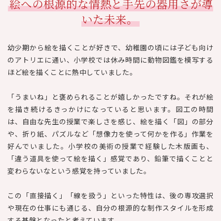
絵への根源的な情熱と手先の器用さが導
いた未来。
幼少期から絵を描くことが好きで、幼稚園の頃には子ども向け
のアトリエに通い、小学校では休み時間に動物図鑑を模写する
ほど絵を描くことに熱中していました。
「うまいね」と褒められることが嬉しかったですね。それが絵
を描き続けるきっかけになっていると思います。図工の時間
は、自由な先生の授業で楽しさを感じ、絵を描く「図」の部分
や、折り紙、パズルなど「想像力を使って何かを作る」作業を
好んでいました。小学校の美術の授業で経験した木版画も、
「違う道具を使って絵を描く」感覚であり、鉛筆で描くことと
変わらないなという感覚を持っていました。
この「直接描く」「線を扱う」といった特性は、後の専攻選択
や現在の仕事にも通じる、自分の根源的な制作スタイルを形成
する基盤となったと考えています。